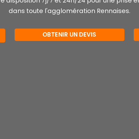
tre disposition 7j/7 et 24h/24 pour une pris
dans toute l'agglomération Rennaises.
OBTENIR UN DEVIS